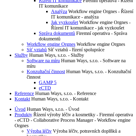
Řízení IT komunikace
Firemní operativa - Řízení
IT komunikace
Analýza
Workflow engine Orgnes - Řízení
IT komunikace - analýza
Jak vyzkoušet
Workflow engine Orgnes -
Řízení IT komunikace - jak vyzkoušet
Správa dokumentů
Firemní operativa - Správa
dokumentů
Workflow engine Orgnes
Workflow engine Orgnes
Síť vztahů
Síť vztahů - řízení spolupráce
Služby
Human Ways, s.r.o. - Služby
Software na míru
Human Ways, s.r.o. - Software na
míru
Konzultační činnost
Human Ways, s.r.o. - Konzultační
činnost
GAMP 5
eCTD
Reference
Human Ways, s.r.o. - Reference
Kontakt
Human Ways, s.r.o. - Kontakt
Úvod
Human Ways, s.r.o. - Úvod
Produkty
Řízení výroby léčiv a kosmetiky - Firemní operativa
- eCTD - Collaborative Process Manager - Workflow engine
Orgnes
Výroba léčiv
Výroba léčiv, potravních doplňků a