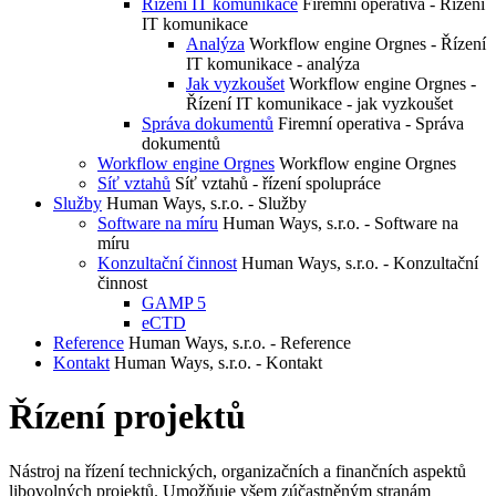
Řízení IT komunikace
Firemní operativa - Řízení
IT komunikace
Analýza
Workflow engine Orgnes - Řízení
IT komunikace - analýza
Jak vyzkoušet
Workflow engine Orgnes -
Řízení IT komunikace - jak vyzkoušet
Správa dokumentů
Firemní operativa - Správa
dokumentů
Workflow engine Orgnes
Workflow engine Orgnes
Síť vztahů
Síť vztahů - řízení spolupráce
Služby
Human Ways, s.r.o. - Služby
Software na míru
Human Ways, s.r.o. - Software na
míru
Konzultační činnost
Human Ways, s.r.o. - Konzultační
činnost
GAMP 5
eCTD
Reference
Human Ways, s.r.o. - Reference
Kontakt
Human Ways, s.r.o. - Kontakt
Řízení projektů
Nástroj na řízení technických, organizačních a finančních aspektů
libovolných projektů. Umožňuje všem zúčastněným stranám