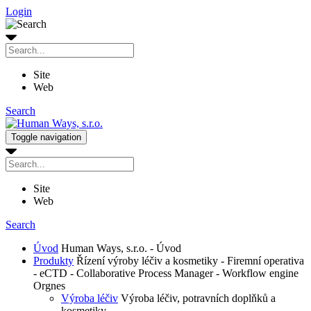
Login
Site
Web
Search
Toggle navigation
Site
Web
Search
Úvod
Human Ways, s.r.o. - Úvod
Produkty
Řízení výroby léčiv a kosmetiky - Firemní operativa
- eCTD - Collaborative Process Manager - Workflow engine
Orgnes
Výroba léčiv
Výroba léčiv, potravních doplňků a
kosmetiky