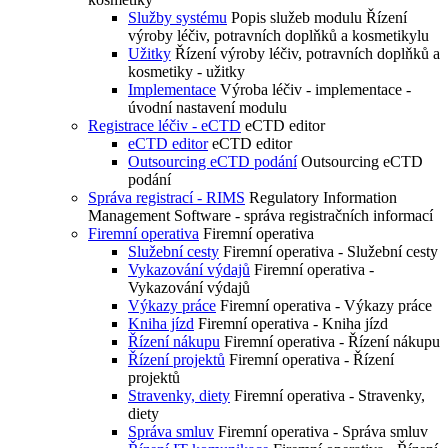
Služby systému
Popis služeb modulu Řízení
výroby léčiv, potravních doplňků a kosmetikylu
Užitky
Řízení výroby léčiv, potravních doplňků a
kosmetiky - užitky
Implementace
Výroba léčiv - implementace -
úvodní nastavení modulu
Registrace léčiv - eCTD
eCTD editor
eCTD editor
eCTD editor
Outsourcing eCTD podání
Outsourcing eCTD
podání
Správa registrací - RIMS
Regulatory Information
Management Software - správa registračních informací
Firemní operativa
Firemní operativa
Služební cesty
Firemní operativa - Služební cesty
Vykazování výdajů
Firemní operativa -
Vykazování výdajů
Výkazy práce
Firemní operativa - Výkazy práce
Kniha jízd
Firemní operativa - Kniha jízd
Řízení nákupu
Firemní operativa - Řízení nákupu
Řízení projektů
Firemní operativa - Řízení
projektů
Stravenky, diety
Firemní operativa - Stravenky,
diety
Správa smluv
Firemní operativa - Správa smluv