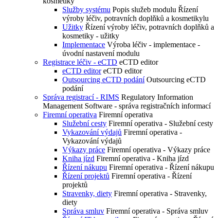
kosmetiky
Služby systému
Popis služeb modulu Řízení
výroby léčiv, potravních doplňků a kosmetikylu
Užitky
Řízení výroby léčiv, potravních doplňků a
kosmetiky - užitky
Implementace
Výroba léčiv - implementace -
úvodní nastavení modulu
Registrace léčiv - eCTD
eCTD editor
eCTD editor
eCTD editor
Outsourcing eCTD podání
Outsourcing eCTD
podání
Správa registrací - RIMS
Regulatory Information
Management Software - správa registračních informací
Firemní operativa
Firemní operativa
Služební cesty
Firemní operativa - Služební cesty
Vykazování výdajů
Firemní operativa -
Vykazování výdajů
Výkazy práce
Firemní operativa - Výkazy práce
Kniha jízd
Firemní operativa - Kniha jízd
Řízení nákupu
Firemní operativa - Řízení nákupu
Řízení projektů
Firemní operativa - Řízení
projektů
Stravenky, diety
Firemní operativa - Stravenky,
diety
Správa smluv
Firemní operativa - Správa smluv