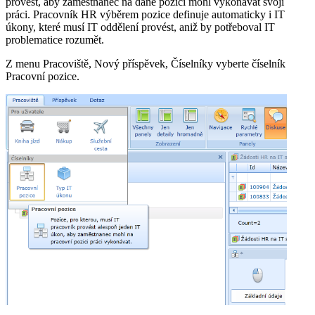
provést, aby zaměstnanec na dané pozici mohl vykonávat svoji
práci. Pracovník HR výběrem pozice definuje automaticky i IT
úkony, které musí IT oddělení provést, aniž by potřeboval IT
problematice rozumět.
Z menu Pracoviště, Nový příspěvek, Číselníky vyberte číselník
Pracovní pozice.