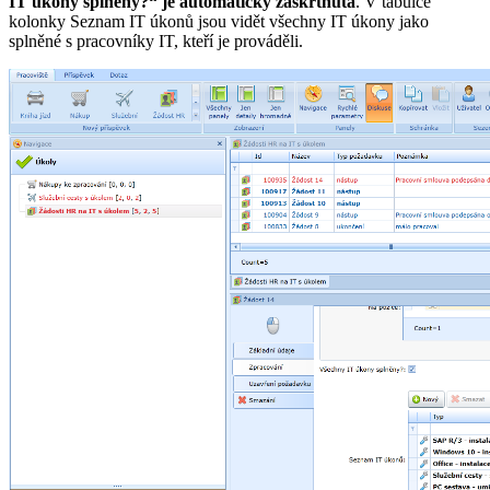
IT úkony splněny?“ je automaticky zaškrtnuta
. V tabulce
kolonky Seznam IT úkonů jsou vidět všechny IT úkony jako
splněné s pracovníky IT, kteří je prováděli.