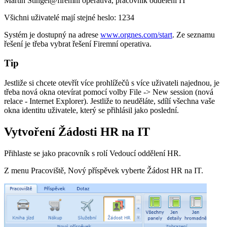
Martin Stingel@firemní operativa, pracovník oddělení IT
Všichni uživatelé mají stejné heslo: 1234
Systém je dostupný na adrese
www.orgnes.com/start
. Ze seznamu
řešení je třeba vybrat řešení Firemní operativa.
Tip
Jestliže si chcete otevřít více prohlížečů s více uživateli najednou, je
třeba nová okna otevírat pomocí volby File -> New session (nová
relace - Internet Explorer). Jestliže to neuděláte, sdílí všechna vaše
okna identitu uživatele, který se přihlásil jako poslední.
Vytvoření Žádosti HR na IT
Přihlaste se jako pracovník s rolí Vedoucí oddělení HR.
Z menu Pracoviště, Nový příspěvek vyberte Žádost HR na IT.