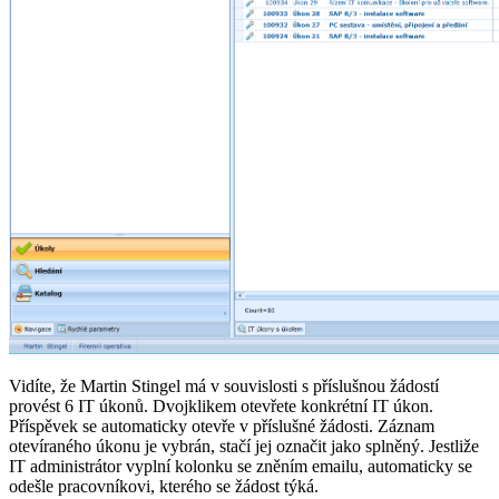
Vidíte, že Martin Stingel má v souvislosti s příslušnou žádostí
provést 6 IT úkonů. Dvojklikem otevřete konkrétní IT úkon.
Příspěvek se automaticky otevře v příslušné žádosti. Záznam
otevíraného úkonu je vybrán, stačí jej označit jako splněný. Jestliže
IT administrátor vyplní kolonku se zněním emailu, automaticky se
odešle pracovníkovi, kterého se žádost týká.