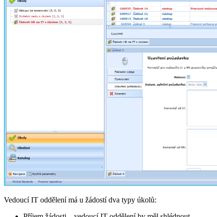
Vedoucí IT oddělení má u žádostí dva typy úkolů:
Příjem žádosti – vedoucí IT oddělení by měl shlédnout