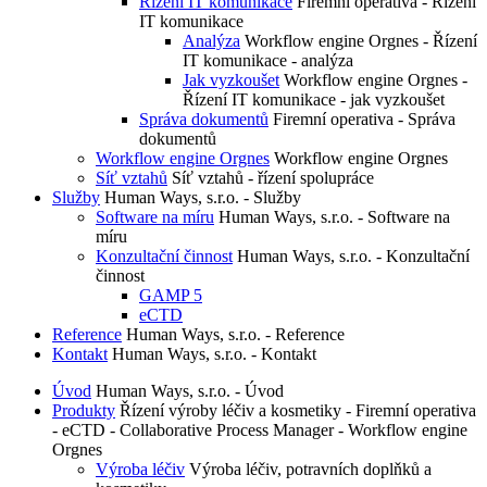
Řízení IT komunikace
Firemní operativa - Řízení
IT komunikace
Analýza
Workflow engine Orgnes - Řízení
IT komunikace - analýza
Jak vyzkoušet
Workflow engine Orgnes -
Řízení IT komunikace - jak vyzkoušet
Správa dokumentů
Firemní operativa - Správa
dokumentů
Workflow engine Orgnes
Workflow engine Orgnes
Síť vztahů
Síť vztahů - řízení spolupráce
Služby
Human Ways, s.r.o. - Služby
Software na míru
Human Ways, s.r.o. - Software na
míru
Konzultační činnost
Human Ways, s.r.o. - Konzultační
činnost
GAMP 5
eCTD
Reference
Human Ways, s.r.o. - Reference
Kontakt
Human Ways, s.r.o. - Kontakt
Úvod
Human Ways, s.r.o. - Úvod
Produkty
Řízení výroby léčiv a kosmetiky - Firemní operativa
- eCTD - Collaborative Process Manager - Workflow engine
Orgnes
Výroba léčiv
Výroba léčiv, potravních doplňků a