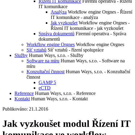
Řízení IT komunikace
Firemní operativa - Řízení
IT komunikace
Analýza
Workflow engine Orgnes - Řízení
IT komunikace - analýza
Jak vyzkoušet
Workflow engine Orgnes -
Řízení IT komunikace - jak vyzkoušet
Správa dokumentů
Firemní operativa - Správa
dokumentů
Workflow engine Orgnes
Workflow engine Orgnes
Síť vztahů
Síť vztahů - řízení spolupráce
Služby
Human Ways, s.r.o. - Služby
Software na míru
Human Ways, s.r.o. - Software na
míru
Konzultační činnost
Human Ways, s.r.o. - Konzultační
činnost
GAMP 5
eCTD
Reference
Human Ways, s.r.o. - Reference
Kontakt
Human Ways, s.r.o. - Kontakt
Publikováno: 21.1.2016
Jak vyzkoušet modul Řízení IT
komunikace ve workflow