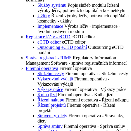
Služby systému
Popis služeb modulu Řízení
výroby léčiv, potravních doplňků a kosmetikylu
Užitky
Řízení výroby léčiv, potravních doplňků a
kosmetiky - užitky
Implementace
Výroba léčiv - implementace -
úvodní nastavení modulu
Registrace léčiv - eCTD
eCTD editor
eCTD editor
eCTD editor
Outsourcing eCTD podání
Outsourcing eCTD
podání
Správa registrací - RIMS
Regulatory Information
Management Software - správa registračních informací
Firemní operativa
Firemní operativa
Služební cesty
Firemní operativa - Služební cesty
Vykazování výdajů
Firemní operativa -
Vykazování výdajů
Výkazy práce
Firemní operativa - Výkazy práce
Kniha jízd
Firemní operativa - Kniha jízd
Řízení nákupu
Firemní operativa - Řízení nákupu
Řízení projektů
Firemní operativa - Řízení
projektů
Stravenky, diety
Firemní operativa - Stravenky,
diety
Správa smluv
Firemní operativa - Správa smluv