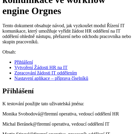
engine Orgnes
Tento dokument obsahuje návod, jak vyzkoušet modul Řízení IT
komunikace, který umožňuje vyřídit žádost HR oddělení na IT
oddělení ohledně nástupu, přeřazení nebo odchodu pracovníka nebo
skupin pracovníků.
Obsah:
Přihlášení
Vytvoření Žádosti HR na IT
Zpracování žádosti IT oddělením
Nastavení aplikace – příprava číselníků
Přihlášení
K testování použijte tato uživatelská jména:
Monika Svobodová@firemní operativa, vedoucí oddělení HR
Michal Beránek@firemní operativa, vedoucí oddělení IT