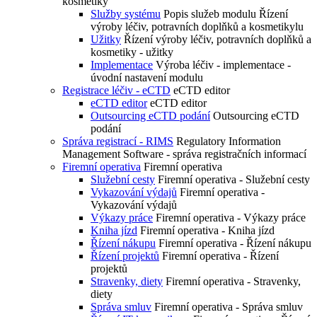
kosmetiky
Služby systému
Popis služeb modulu Řízení
výroby léčiv, potravních doplňků a kosmetikylu
Užitky
Řízení výroby léčiv, potravních doplňků a
kosmetiky - užitky
Implementace
Výroba léčiv - implementace -
úvodní nastavení modulu
Registrace léčiv - eCTD
eCTD editor
eCTD editor
eCTD editor
Outsourcing eCTD podání
Outsourcing eCTD
podání
Správa registrací - RIMS
Regulatory Information
Management Software - správa registračních informací
Firemní operativa
Firemní operativa
Služební cesty
Firemní operativa - Služební cesty
Vykazování výdajů
Firemní operativa -
Vykazování výdajů
Výkazy práce
Firemní operativa - Výkazy práce
Kniha jízd
Firemní operativa - Kniha jízd
Řízení nákupu
Firemní operativa - Řízení nákupu
Řízení projektů
Firemní operativa - Řízení
projektů
Stravenky, diety
Firemní operativa - Stravenky,
diety
Správa smluv
Firemní operativa - Správa smluv