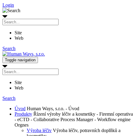
Login
Site
Web
Search
Toggle navigation
Site
Web
Search
Úvod
Human Ways, s.r.o. - Úvod
Produkty
Řízení výroby léčiv a kosmetiky - Firemní operativa
- eCTD - Collaborative Process Manager - Workflow engine
Orgnes
Výroba léčiv
Výroba léčiv, potravních doplňků a
kosmetiky